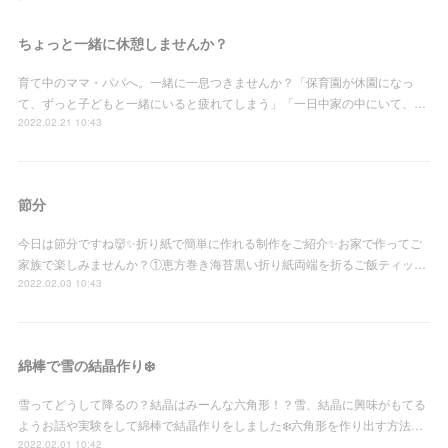
ちょっと一緒に休憩しませんか？
育て中のママ・パパへ。一緒に一息つきませんか？「保育園が休園になっ
て、ずっと子どもと一緒にいると疲れてしまう」「一日中家の中にいて、…
2022.02.21 10:43
節分
今日は節分ですね👹✨折り紙で簡単に作れる制作をご紹介✨お家で作ってご
家族で楽しみませんか？①恵方巻き海苔黒い折り紙両端を折るご飯ティッ…
2022.02.03 10:43
綿棒で雪の結晶作り❄️
雪ってどうして降るの？結晶はみーんな六角形！？雪、結晶に興味がもてる
ようお話や実験をして綿棒で結晶作りをしました❄️六角形を作り出す方法…
2022.02.01 10:42