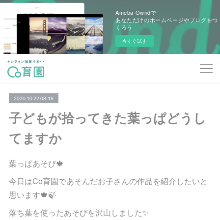
Ameba Owndで
あなただけのホームページやブログをつ
くろう
今すぐ試す
2020.10.22 08:18
子どもが拾ってきた葉っぱどうし
てますか
葉っぱあそび🍁
今日はCo育園であそんだお子さんの作品を紹介したいと
思います🍁🍃
落ち葉を使ったあそびを沢山しました✨