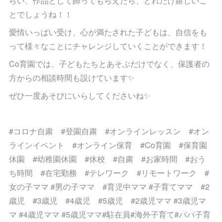
らい、作品として飾ってもらえたら、どれだけ嬉しいこ
とでしょうね！！
愛情いっぱい受け、心が満たされた子どもは、自信をも
って様々なことにチャレンジしていくことができます！
Co育園では、子どもたちとあそぶだけでなく、保護者の
方からの相談時間も設けています✨
ぜひ一度あそびにいらしてくださいね✨
#コロナ自粛 #登園自粛 #オンラインレッスン #オン
ラインイベント #オンライン保育 #Co育園 #保育園
休園 #幼稚園休園 #休校 #自粛 #お家時間 #おう
ち時間 #在宅勤務 #テレワーク #リモートワーク #
女の子ママ #男の子ママ #育児中ママ #子育てママ #2
歳児 #3歳児 #4歳児 #5歳児 #2歳児ママ #3歳児マ
マ #4歳児ママ #5歳児ママ#駐在員#海外子育て#パパ子育