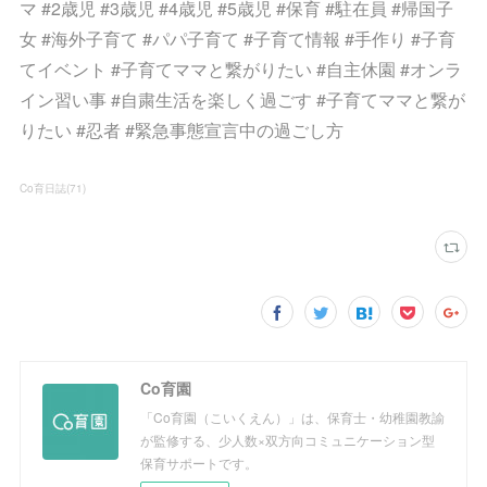
マ #2歳児 #3歳児 #4歳児 #5歳児 #保育 #駐在員 #帰国子
女 #海外子育て #パパ子育て #子育て情報 #手作り #子育
てイベント #子育てママと繋がりたい #自主休園 #オンラ
イン習い事 #自粛生活を楽しく過ごす #子育てママと繋が
りたい #忍者 #緊急事態宣言中の過ごし方
Co育日誌
(
71
)
Co育園
「Co育園（こいくえん）」は、保育士・幼稚園教諭
が監修する、少人数×双方向コミュニケーション型
保育サポートです。