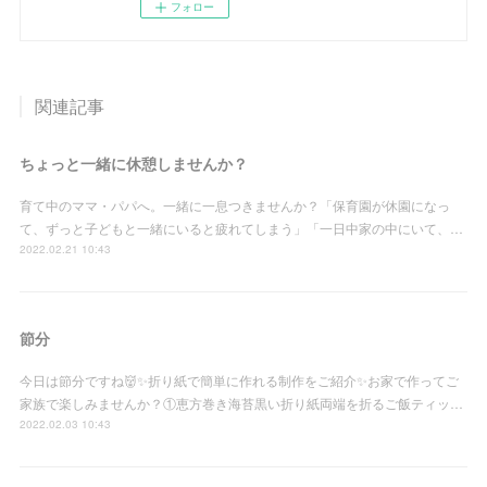
フォロー
関連記事
ちょっと一緒に休憩しませんか？
育て中のママ・パパへ。一緒に一息つきませんか？「保育園が休園になっ
て、ずっと子どもと一緒にいると疲れてしまう」「一日中家の中にいて、…
2022.02.21 10:43
節分
今日は節分ですね👹✨折り紙で簡単に作れる制作をご紹介✨お家で作ってご
家族で楽しみませんか？①恵方巻き海苔黒い折り紙両端を折るご飯ティッ…
2022.02.03 10:43