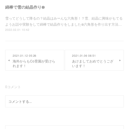
綿棒で雪の結晶作り❄️
雪ってどうして降るの？結晶はみーんな六角形！？雪、結晶に興味がもてる
ようお話や実験をして綿棒で結晶作りをしました❄️六角形を作り出す方法…
2022.02.01 10:42
2021.01.12 05:26
2021.01.06 08:51
海外からもCo育園が受けら
あけましておめでとうござ
れます！
います！
0
コメント