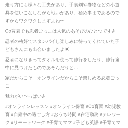
走り方にも様々な工夫があり、手裏剣や巻物などの小道
具を使いこなしながら戦いがあり、秘め事まであるので
すからワクワクしますよね〜
Co育園でも忍者ごっこは人気のあそびのひとつです♪
忍者の格好でスタンバイし楽しみに待ってくれていた子
どもさんにも出会いましたよ💓
忍者になりきってタオルを使って修行をしたり、修行途
中に見つけたものであそんだりと…
家だからこそ オンラインだからこそ楽しめる忍者ごっ
こ
魅力がい〜っぱい♪
#オンラインレッスン #オンライン保育 #Co育園 #幼児教
育 #自粛中の過ごし方 #おうち時間 #在宅勤務 #テレワー
ク #リモートワーク #子育てママ #子ども英語 #子育てマ