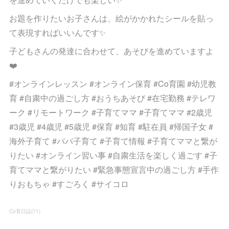
お題を作りたいお子さんは、絵がかかれたシールを貼っ
て表現すればいいんです✨
子どもさんの発達に合わせて、あそびを進めていますよ
❤️
#オンラインレッスン #オンライン保育 #Co育園 #幼児教
育 #自粛中の過ごし方 #おうちあそび #在宅勤務 #テレワ
ーク #リモートワーク #子育てママ #子育てママ #2歳児
#3歳児 #4歳児 #5歳児 #保育 #知育 #駐在員 #帰国子女 #
海外子育て #パパ子育て #子育て情報 #子育てママと繋が
りたい #オンライン習い事 #自粛生活を楽しく過ごす #子
育てママと繋がりたい #緊急事態宣言中の過ごし方 #手作
りおもちゃ #すごろく #サイコロ
Co育日誌
(
71
)