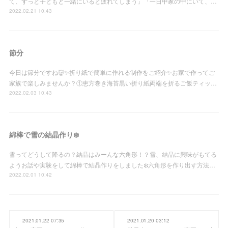
て、ずっと子どもと一緒にいると疲れてしまう」「一日中家の中にいて、…
2022.02.21 10:43
節分
今日は節分ですね👹✨折り紙で簡単に作れる制作をご紹介✨お家で作ってご
家族で楽しみませんか？①恵方巻き海苔黒い折り紙両端を折るご飯ティッ…
2022.02.03 10:43
綿棒で雪の結晶作り❄️
雪ってどうして降るの？結晶はみーんな六角形！？雪、結晶に興味がもてる
ようお話や実験をして綿棒で結晶作りをしました❄️六角形を作り出す方法…
2022.02.01 10:42
2021.01.22 07:35
2021.01.20 03:12