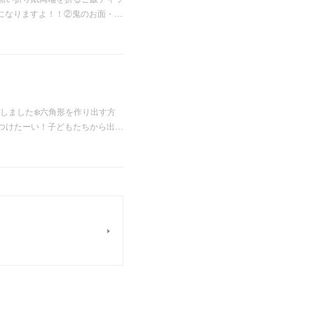
になりますよ！！②鬼のお面・…
しました❄️六角形を作り出す方
つけたーい！子どもたちから出…