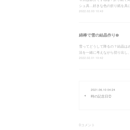
シュ具…好きな色の折り紙を具
2022.02.03 10:43
綿棒で雪の結晶作り❄️
雪ってどうして降るの？結晶は
法を一緒に考えながら切り出し
2022.02.01 10:42
2021.06.10 04:24
時の記念日⏰
0
コメント