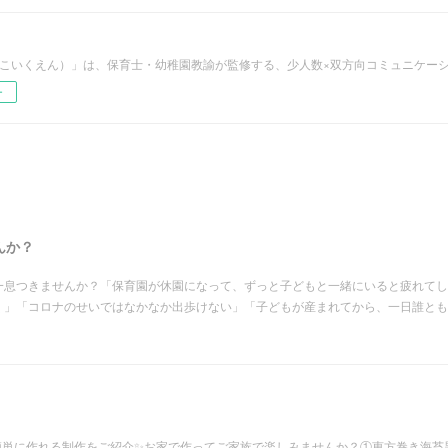
（こいくえん）」は、保育士・幼稚園教諭が監修する、少人数×双方向コミュニケー
ー
んか？
一息つきませんか？「保育園が休園になって、ずっと子どもと一緒にいると疲れてし
く」「コロナのせいではなかなか出歩けない」「子どもが産まれてから、一日誰とも
で簡単に作れる制作をご紹介✨お家で作ってご家族で楽しみませんか？①恵方巻き海苔