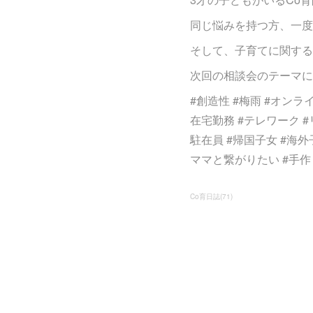
同じ悩みを持つ方、一度
そして、子育てに関する
次回の相談会のテーマに
#創造性 #梅雨 #オンラ
在宅勤務 #テレワーク #リ
駐在員 #帰国子女 #海外
ママと繋がりたい #手
Co育日誌
(
71
)