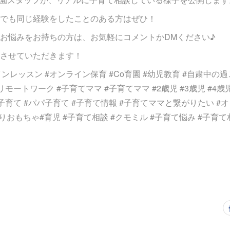
でも同じ経験をしたことのある方はぜひ！
お悩みをお持ちの方は、お気軽にコメントかDMください♪
させていただきます！
インレッスン #オンライン保育 #Co育園 #幼児教育 #自粛中の過こ
モートワーク #子育てママ #子育てママ #2歳児 #3歳児 #4歳児 
子育て #パパ子育て #子育て情報 #子育てママと繋がりたい 
作りおもちゃ#育児 #子育て相談 #クモミル #子育て悩み #子育て