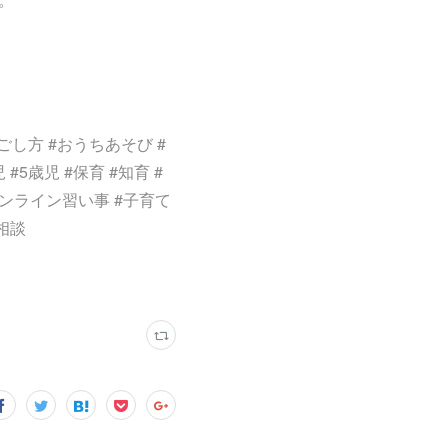
゙し方 #おうちあそび #
#5歳児 #保育 #知育 #
#オンライン習い事 #子育て
相談