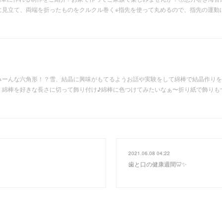
に見立て、両端を折ったものをクルクル巻く※指先を使って丸めるので、指先の運動
みーんな六角形！？雪、結晶に興味がもてるようお話や実験をして綿棒で結晶作りを
、綿棒を好きな長さに切って飾り付け♪綿棒に色つけてみたいなぁ〜折り紙で飾りも
2021.06.08 04:22
歯と口の健康週間🦷✨