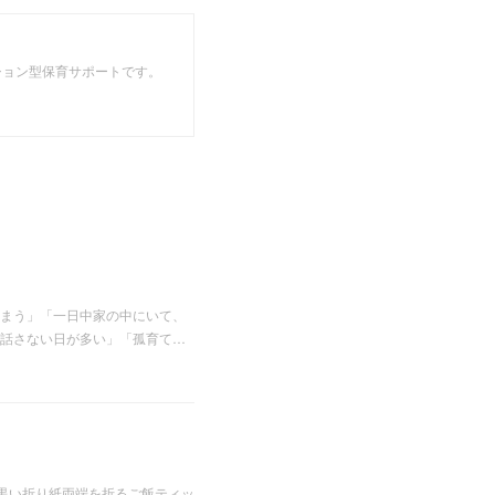
ション型保育サポートです。
まう」「一日中家の中にいて、
話さない日が多い」「孤育て…
黒い折り紙両端を折るご飯ティッ