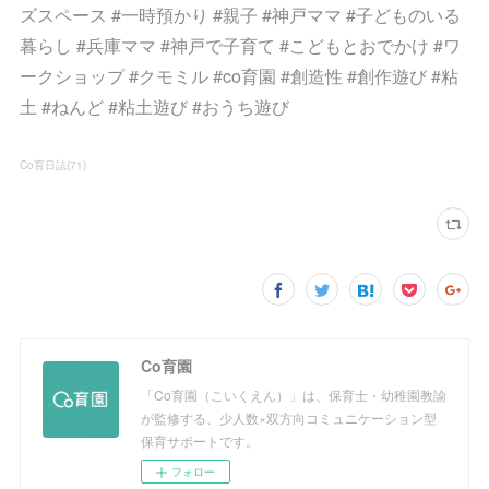
ズスペース #一時預かり #親子 #神戸ママ #子どものいる
暮らし #兵庫ママ #神戸で子育て #こどもとおでかけ #ワ
ークショップ #クモミル #co育園 #創造性 #創作遊び #粘
土 #ねんど #粘土遊び #おうち遊び
Co育日誌
(
71
)
Co育園
「Co育園（こいくえん）」は、保育士・幼稚園教諭
が監修する、少人数×双方向コミュニケーション型
保育サポートです。
フォロー