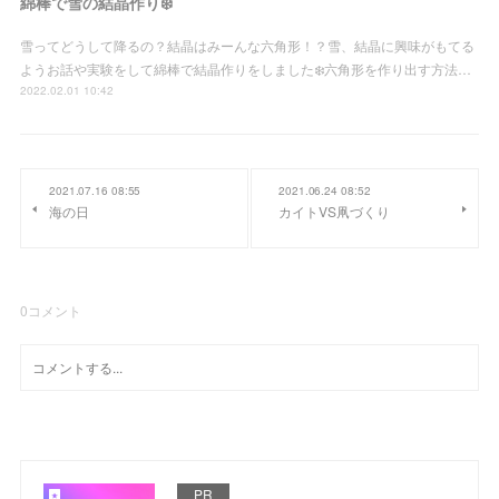
綿棒で雪の結晶作り❄️
雪ってどうして降るの？結晶はみーんな六角形！？雪、結晶に興味がもてる
ようお話や実験をして綿棒で結晶作りをしました❄️六角形を作り出す方法…
2022.02.01 10:42
2021.07.16 08:55
2021.06.24 08:52
海の日
カイトVS凧づくり
0
コメント
PR