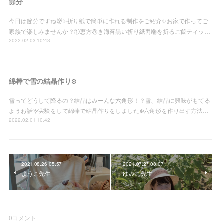
節分
今日は節分ですね👹✨折り紙で簡単に作れる制作をご紹介✨お家で作ってご
家族で楽しみませんか？①恵方巻き海苔黒い折り紙両端を折るご飯ティッ…
2022.02.03 10:43
綿棒で雪の結晶作り❄️
雪ってどうして降るの？結晶はみーんな六角形！？雪、結晶に興味がもてる
ようお話や実験をして綿棒で結晶作りをしました❄️六角形を作り出す方法…
2022.02.01 10:42
2021.08.26 05:57
2021.07.27 08:07
ようこ先生
ゆみこ先生
0
コメント