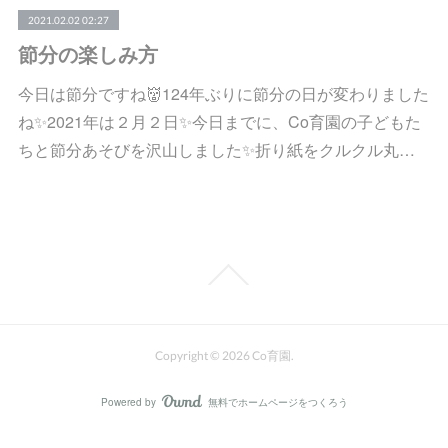
2021.02.02 02:27
節分の楽しみ方
今日は節分ですね👹124年ぶりに節分の日が変わりました
ね✨2021年は２月２日✨今日までに、Co育園の子どもた
ちと節分あそびを沢山しました✨折り紙をクルクル丸…
Copyright ©
2026
Co育園
.
Powered by
無料でホームページをつくろう
AmebaOwnd
フォロー