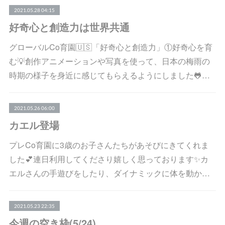
2021.05.28 04:15
好奇心と創造力は世界共通
グローバルCo育園🇺🇸「好奇心と創造力」①好奇心を育
む💡創作アニメーションや写真を使って、日本の梅雨の
時期の様子を身近に感じてもらえるようにしました🐸…
2021.05.26 06:00
カエル登場
プレCo育園に3歳のお子さんたちがあそびにきてくれま
した💕連日利用してくださり嬉しく思っております✨カ
エルさんの手遊びをしたり、ダイナミックに体を動か…
2021.05.23 22:35
今週の空き枠(5/24)